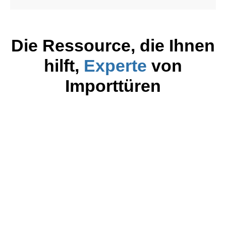
Die Ressource, die Ihnen
hilft,
Experte
von
Importtüren
Top 15 Hersteller und Lieferanten von
Garagentorfedern in China
Mehr lesen
Die 9 besten Lieferanten für
Garagentorteile in China
Mehr lesen
12 führende Hersteller von