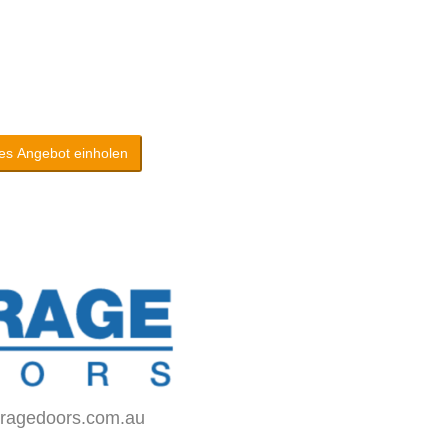
es Angebot einholen
iragedoors.com.au