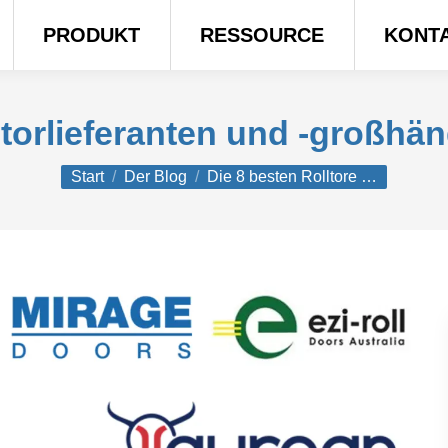
PRODUKT
RESSOURCE
KONT
torlieferanten und -großhän
Sie befinden sich hier:
Start
Der Blog
Die 8 besten Rolltore …