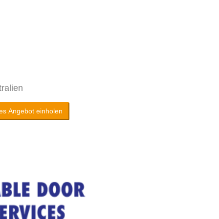
ralien
es Angebot einholen