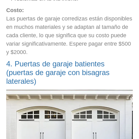
Costo:
Las puertas de garaje corredizas están disponibles
en muchos materiales y se adaptan al tamaño de
cada cliente, lo que significa que su costo puede
variar significativamente. Espere pagar entre $500
y $2000.
4. Puertas de garaje batientes
(puertas de garaje con bisagras
laterales)