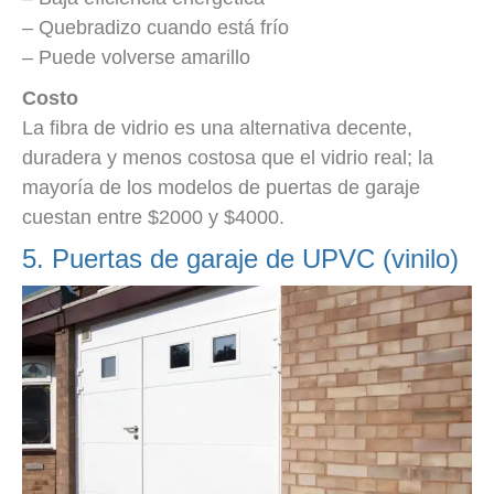
– Quebradizo cuando está frío
– Puede volverse amarillo
Costo
La fibra de vidrio es una alternativa decente,
duradera y menos costosa que el vidrio real; la
mayoría de los modelos de puertas de garaje
cuestan entre $2000 y $4000.
5. Puertas de garaje de UPVC (vinilo)