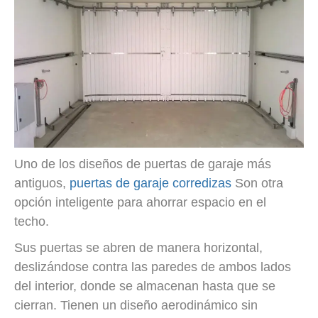
Uno de los diseños de puertas de garaje más
antiguos,
puertas de garaje corredizas
Son otra
opción inteligente para ahorrar espacio en el
techo.
Sus puertas se abren de manera horizontal,
deslizándose contra las paredes de ambos lados
del interior, donde se almacenan hasta que se
cierran. Tienen un diseño aerodinámico sin