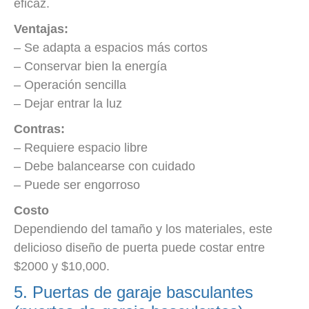
eficaz.
Ventajas:
– Se adapta a espacios más cortos
– Conservar bien la energía
– Operación sencilla
– Dejar entrar la luz
Contras:
– Requiere espacio libre
– Debe balancearse con cuidado
– Puede ser engorroso
Costo
Dependiendo del tamaño y los materiales, este
delicioso diseño de puerta puede costar entre
$2000 y $10,000.
5. Puertas de garaje basculantes