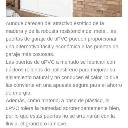
Aunque carecen del atractivo estético de la
madera y de la robusta resistencia del metal, las
puertas de garaje de uPVC pueden proporcionar
una alternativa fácil y económica a las puertas de
garaje más costosas.
Las puertas de uPVC a menudo se fabrican con
núcleos rellenos de poliestireno para mejorar su
aislamiento natural y no conducen el calor, lo que
las convierte en una apuesta segura para el ahorro
de energía.
Además, como material a base de plástico, el
uPVC tolera la humedad sorprendentemente bien,
por lo que estas puertas no se arruinarán con la
lluvia, el granizo o la nieve.