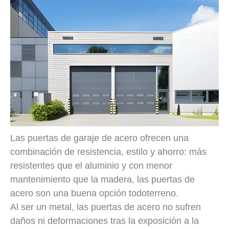
Las puertas de garaje de acero ofrecen una
combinación de resistencia, estilo y ahorro: más
resistentes que el aluminio y con menor
mantenimiento que la madera, las puertas de
acero son una buena opción todoterreno.
Al ser un metal, las puertas de acero no sufren
daños ni deformaciones tras la exposición a la