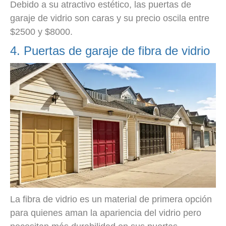
Debido a su atractivo estético, las puertas de
garaje de vidrio son caras y su precio oscila entre
$2500 y $8000.
4. Puertas de garaje de fibra de vidrio
La fibra de vidrio es un material de primera opción
para quienes aman la apariencia del vidrio pero