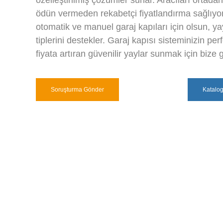
özelleştirilmiş çözümler sunar. Aracıları ortadan
ödün vermeden rekabetçi fiyatlandırma sağlıyoruz
otomatik ve manuel garaj kapıları için olsun, yay
tiplerini destekler. Garaj kapısı sisteminizin pe
fiyata artıran güvenilir yaylar sunmak için bize 
Soruşturma Gönder
Katalo