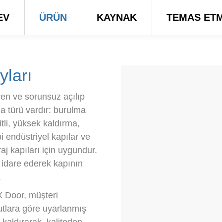
EV
ÜRÜN
KAYNAK
TEMAS ET
yları
yen ve sorunsuz açılıp
a türü vardır: burulma
tli, yüksek kaldırma,
i endüstriyel kapılar ve
aj kapıları için uygundur.
ı idare ederek kapının
.
AX Door, müşteri
utlara göre uyarlanmış