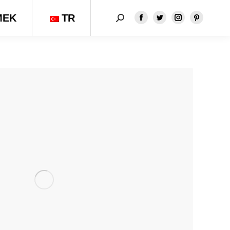
MEK
TR
Aramak:
Facebook
Twitter
Instagram
Pinteres
sayfası
sayfası
sayfası
sayfası
yeni
yeni
yeni
yeni
pencerede
pencerede
pencerede
pencere
açılır
açılır
açılır
açılır