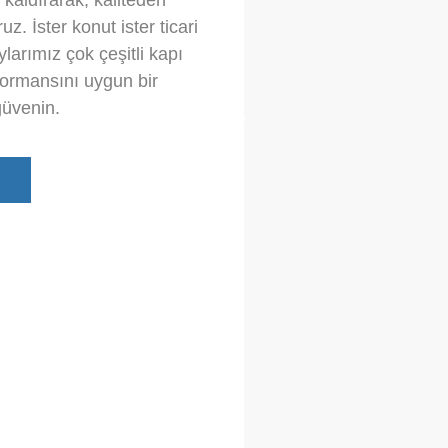
 kaldırarak, kaliteden
. İster konut ister ticari
larımız çok çeşitli kapı
rformansını uygun bir
güvenin.
g