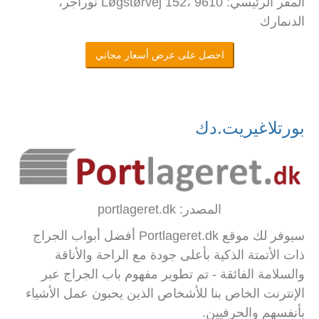
المقر الرئيسي: Løgstørvej 152، 9610 نوراجر،
الدنمارك
احصل على عرض أسعار مجاني
بورتلاغيريت.دك
المصدر: portlageret.dk
سيوفر لك موقع Portlageret.dk أفضل أبواب الجراج
ذات الأتمتة الذكية بأعلى جودة مع الراحة والأناقة
والسلامة الفائقة - تم تطوير مفهوم باب الجراج عبر
الإنترنت الخاص بنا للأشخاص الذين يحبون عمل الأشياء
بأنفسهم والحرفيين.