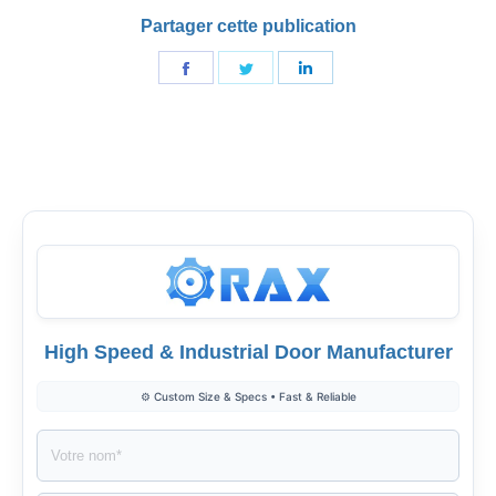
Partager cette publication
Partager
Partager
Partager
sur
sur
sur
Facebook
Gazouillement
LinkedIn
High Speed & Industrial Door Manufacturer
⚙️ Custom Size & Specs • Fast & Reliable