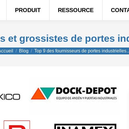
PRODUIT
RESSOURCE
CONT
s et grossistes de portes in
us êtes ici :
Accueil
Blog
Top 9 des fournisseurs de portes industrielles