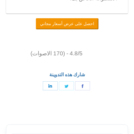
احصل على عرض أسعار مجاني
4.8/5 - (170 الاصوات)
شارك هذه التدوينة
شارك
شارك
شارك
على
على
على
فيسبوك
تغريد
لينكدإن