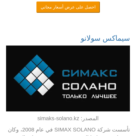
احصل على عرض أسعار مجاني
سيماكس سولانو
المصدر: simaks-solano.kz
تأسست شركة SIMAX SOLANO في عام 2008، وكان