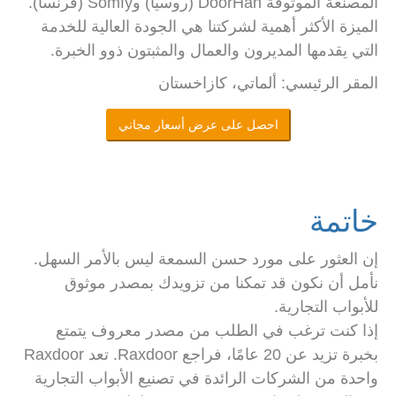
المصنعة الموثوقة DoorHan (روسيا) وSomfy (فرنسا).
الميزة الأكثر أهمية لشركتنا هي الجودة العالية للخدمة
التي يقدمها المديرون والعمال والمثبتون ذوو الخبرة.
المقر الرئيسي: ألماتي، كازاخستان
احصل على عرض أسعار مجاني
خاتمة
إن العثور على مورد حسن السمعة ليس بالأمر السهل.
نأمل أن نكون قد تمكنا من تزويدك بمصدر موثوق
للأبواب التجارية.
إذا كنت ترغب في الطلب من مصدر معروف يتمتع
بخبرة تزيد عن 20 عامًا، فراجع Raxdoor. تعد Raxdoor
واحدة من الشركات الرائدة في تصنيع الأبواب التجارية