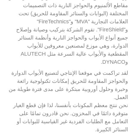
مقاطع الألمنيوم والحواجز النارية ذات التصميمات
المختلفة (البوابات والستائر المقاومة للحريق) تحت
العلامات التجارية "MVA" و"FireTechnics"
و"FireShield". تقوم الشركة بتركيب وصيانة وإصلاح
جميع أنواع الأبواب والحواجز النارية وأنظمة الستائر
الدوارة، وهي موزع لمصنعين معروفين للأبواب
المقطعية والأبواب عالية السرعة مثل ALUTECH
وDYNACO.
لقد تراكمت في موقعنا الإنتاجي لتصنيع الأبواب الدوارة
والحواجز المقاومة للحريق إمكانات تكنولوجية رائعة
وخبرة وحلول أوروبية مبتكرة على مدى فترة طويلة من
العمل.
نحن ننتج معظم المكونات بأنفسنا، لذا فإن قطع الغيار
متوفرة دائمًا في المخزون. نحن قادرون تمامًا على
التعامل مع الطلبات الفردية غير القياسية للبوابات أو
الستائر الكبيرة.