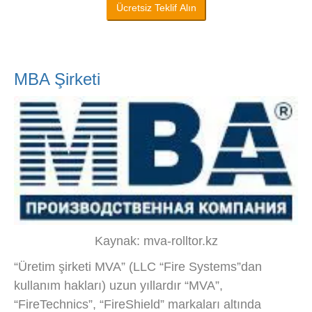
Ücretsiz Teklif Alın
MBA Şirketi
Kaynak: mva-rolltor.kz
“Üretim şirketi MVA” (LLC “Fire Systems”dan
kullanım hakları) uzun yıllardır “MVA”,
“FireTechnics”, “FireShield” markaları altında