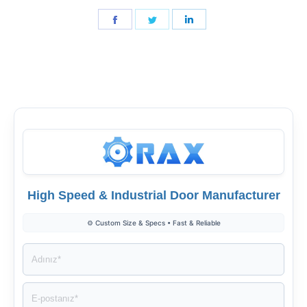
Facebook'de
Twitter'de
Linkedin'de
paylaş
paylaş
paylaş
High Speed & Industrial Door Manufacturer
⚙️ Custom Size & Specs • Fast & Reliable