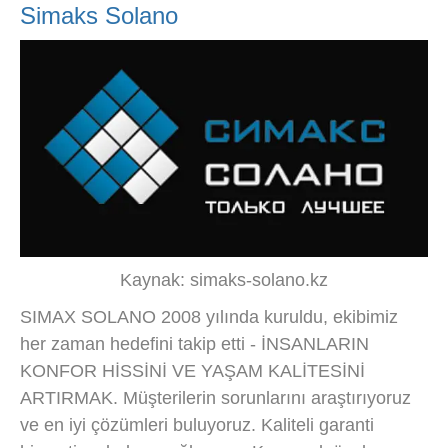
Simaks Solano
Kaynak: simaks-solano.kz
SIMAX SOLANO 2008 yılında kuruldu, ekibimiz
her zaman hedefini takip etti - İNSANLARIN
KONFOR HİSSİNİ VE YAŞAM KALİTESİNİ
ARTIRMAK. Müşterilerin sorunlarını araştırıyoruz
ve en iyi çözümleri buluyoruz. Kaliteli garanti