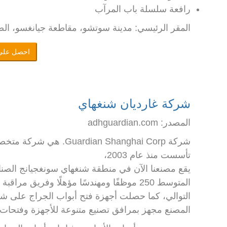
رافعة سلسلة باب المرآب
المقر الرئيسي: مدينة سوتشو، مقاطعة جيانغسو، ال
احصل على
شركة غارديان شنغهاي
المصدر: adhguardian.com
شركة ian Shanghai Corp
تأسست منذ عام 2003،
التوالي، كما حصلت أجهزة فتح أبواب الجراج على شهادة CE وC-tick وUL وETL
المصنع مجهز بمرافق تصنيع متنوعة للأجهزة وفتحات ال