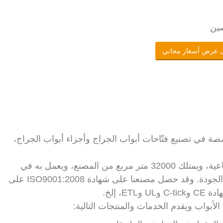
صين
 عرض أسعار مجاني
Guard. هي شركة متخصصة في تصنيع فتّاحات أبواب الجراج وأجزاء أبواب الجراج،
يقع مصنعنا الآن في منطقة شنغهاي سونغجيانج الصناعية، ويمتلك 32000 متر مربع من المصنع، ويعمل به في
المتوسط 250 موظفًا ومهندسًا مؤهلًا وفريق مراقبة الجودة. وقد حصل مصنعنا على شهادة ISO9001:2008 على
، إلخ.
أبواب ويقدم الخدمات والمنتجات التالية: