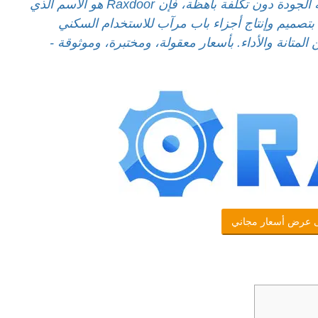
ملاحظة: إذا كنت تبحث عن أجزاء باب مرآب عالية الجودة دون تكلفة باهظة، فإن Raxdoor هو الاسم الذي
تصميم وإنتاج أجزاء باب مرآب للاستخدام السكني
لمتانة والأداء. بأسعار معقولة، ومختبرة، وموثوقة -
 عرض أسعار مجاني