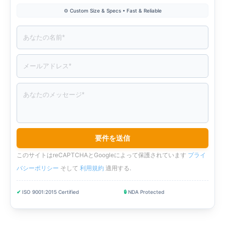
⚙️ Custom Size & Specs • Fast & Reliable
ア
このサイトはreCAPTCHAとGoogleによって保護されています
プライ
バシーポリシー
そして
利用規約
適用する
.
✔
ISO 9001:2015 Certified
🔒
NDA Protected