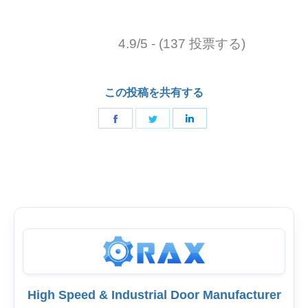
4.9/5 - (137 投票する)
この投稿を共有する
フ
ツ
リ
ェ
イ
ン
イ
ッ
ク
ス
タ
ト
ブ
ー
イ
ッ
で
ン
ク
シ
で
で
ェ
シ
シ
ア
ェ
High Speed & Industrial Door Manufacturer
ェ
ア