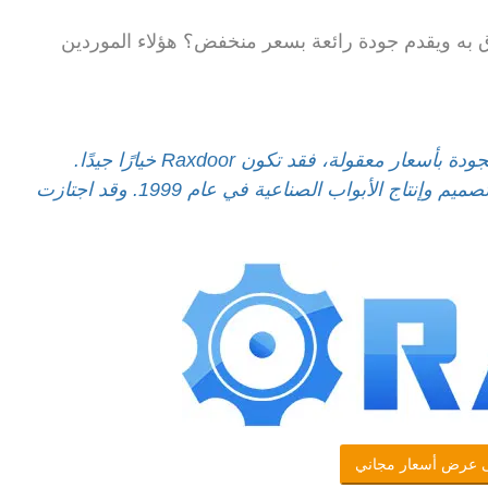
 به ويقدم جودة رائعة بسعر منخفض؟
هؤلاء الموردين
إذا كنت تبحث عن أبواب صناعية عالية الجودة بأسعار معقولة، فقد تكون Raxdoor خيارًا جيدًا.
Raxdoor هي شركة مصنعة في الصين، بدأنا في تصميم وإنتاج الأبواب الصناعية في عام 1999. وقد اجتازت
 عرض أسعار مجاني