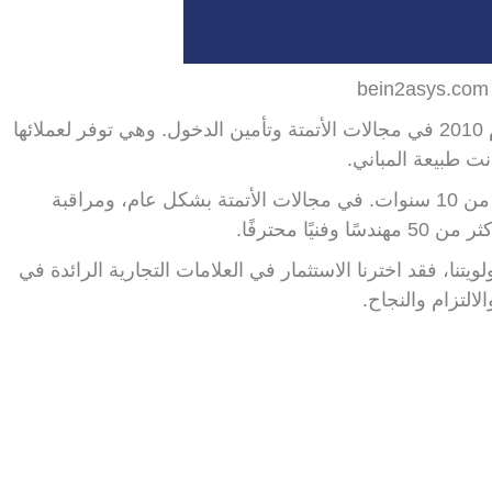
b
تتخصص شركة SARL 2ASYS Automation منذ عام 2010 في مجالات الأتمتة وتأمين الدخول. وهي توفر لعملائها
انت طبيعة المباني.
2ASYS رائدة في مجال الأتمتة في الجزائر منذ أكثر من 10 سنوات. في مجالات الأتمتة بشكل عام، ومراقبة
ا محترفًا.
ولويتنا، فقد اخترنا الاستثمار في العلامات التجارية الرائدة في
التزام والنجاح.