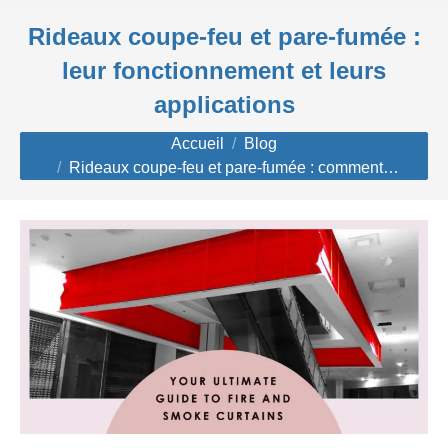
Rideaux coupe-feu et pare-fumée :
leur fonctionnement et leurs
applications
Vous êtes ici :
Accueil
Blog
Rideaux coupe-feu et pare-fumée : comment…