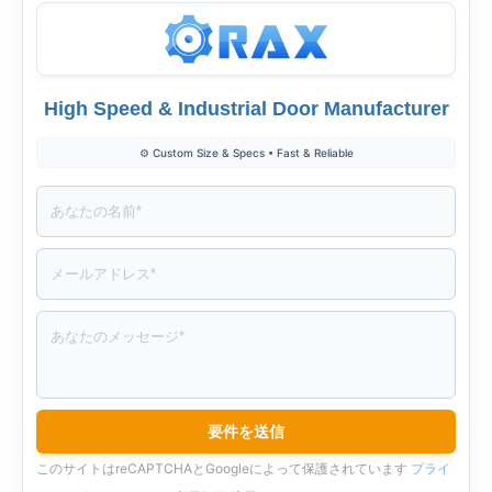
ク
シ
で
で
ェ
シ
シ
ア
ェ
High Speed & Industrial Door Manufacturer
ェ
ア
⚙️ Custom Size & Specs • Fast & Reliable
ア
このサイトはreCAPTCHAとGoogleによって保護されています
プライ