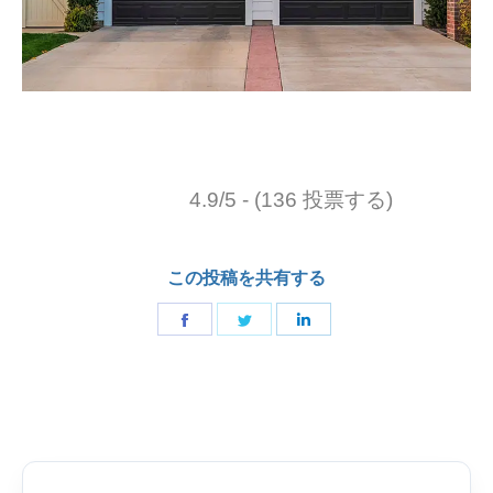
4.9/5 - (136 投票する)
この投稿を共有する
フ
ツ
リ
ェ
イ
ン
イ
ッ
ク
ス
タ
ト
ブ
ー
イ
ッ
で
ン