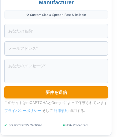
Manufacturer
ン
ウ
ン
ド
ド
で
ド
ウ
⚙️ Custom Size & Specs • Fast & Reliable
ウ
開
ウ
で
で
き
で
開
開
ま
開
き
き
す
き
ま
ま
ま
す
す
す
このサイトはreCAPTCHAとGoogleによって保護されています
プライバシーポリシー
そして
利用規約
適用する
.
✔
ISO 9001:2015 Certified
🔒
NDA Protected