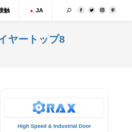
接触
JA
検
フ
ツ
イ
ピ
索：
ェ
イ
ン
ン
イ
ッ
ス
タ
ス
タ
タ
レ
イヤートップ8
ブ
ー
グ
ス
ッ
ペ
ラ
ト
ク
ー
ム
ペ
ペ
ジ
ペ
ー
ー
が
ー
ジ
ジ
新
ジ
が
が
し
が
新
新
い
新
し
し
ウ
し
い
い
ィ
い
ウ
ウ
ン
ウ
ィ
High Speed & Industrial Door
ィ
ド
ィ
ン