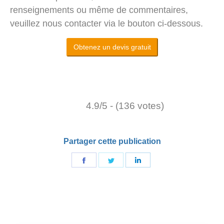
renseignements ou même de commentaires,
veuillez nous contacter via le bouton ci-dessous.
Obtenez un devis gratuit
4.9/5 - (136 votes)
Partager cette publication
Partager
Partager
Partager
sur
sur
sur
Facebook
Gazouillement
LinkedIn