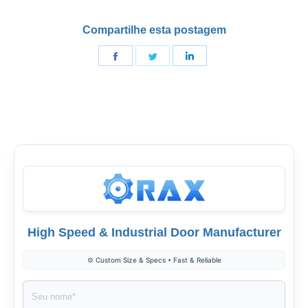
Compartilhe esta postagem
Compartilhe
Compartilhe
Compartilhe
em
em
em
Facebook
Twitter
LinkedIn
High Speed & Industrial Door Manufacturer
⚙️ Custom Size & Specs • Fast & Reliable