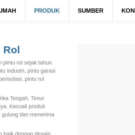
UMAH
PRODUK
SUMBER
KON
 Rol
pintu rol sejak tahun
 industri, pintu garasi
berisolasi, pintu rol
rika Tengah, Timur
ya. Kecuali produk
u gulung dan menerima
h baik dengan desain