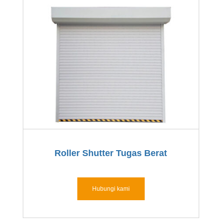
Roller Shutter Tugas Berat
Hubungi kami