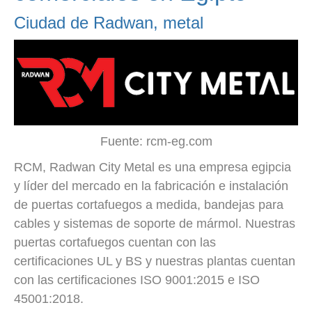
Ciudad de Radwan, metal
Fuente: rcm-eg.com
RCM, Radwan City Metal es una empresa egipcia
y líder del mercado en la fabricación e instalación
de puertas cortafuegos a medida, bandejas para
cables y sistemas de soporte de mármol. Nuestras
puertas cortafuegos cuentan con las
certificaciones UL y BS y nuestras plantas cuentan
con las certificaciones ISO 9001:2015 e ISO
45001:2018.