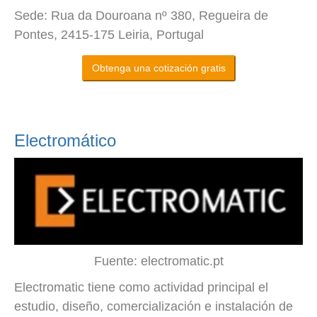
Sede: Rua da Douroana nº 380, Regueira de
Pontes, 2415-175 Leiria, Portugal
Obtenga una cotización gratis
Electromático
Fuente: electromatic.pt
Electromatic tiene como actividad principal el
estudio, diseño, comercialización e instalación de