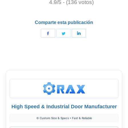
4.9/5 - (136 votos)
Comparte esta publicación
Compartir
Compartir
Compartir
en
en
en
Facebook
Gorjeo
LinkedIn
High Speed & Industrial Door Manufacturer
⚙️ Custom Size & Specs • Fast & Reliable