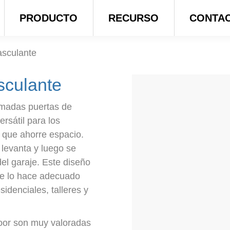
PRODUCTO
RECURSO
CONTA
asculante
sculante
amadas puertas de
rsátil para los
 que ahorre espacio.
 levanta y luego se
del garaje. Este diseño
que lo hace adecuado
sidenciales, talleres y
oor son muy valoradas