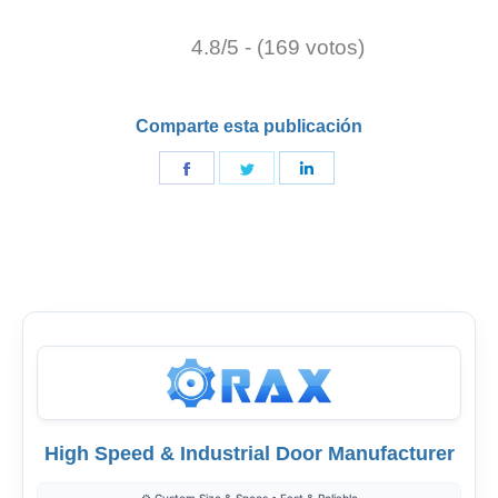
4.8/5 - (169 votos)
Comparte esta publicación
Compartir
Compartir
Compartir
en
en
en
Facebook
Gorjeo
LinkedIn
High Speed & Industrial Door Manufacturer
⚙️ Custom Size & Specs • Fast & Reliable