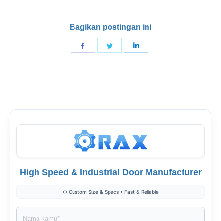
Bagikan postingan ini
Bagikan
Bagikan
Bagikan
di
di
di
Indonesia
Twitter
LinkedIn
High Speed & Industrial Door Manufacturer
⚙️ Custom Size & Specs • Fast & Reliable