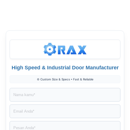
di
di
di
Indonesia
Twitter
LinkedIn
High Speed & Industrial Door Manufacturer
⚙️ Custom Size & Specs • Fast & Reliable