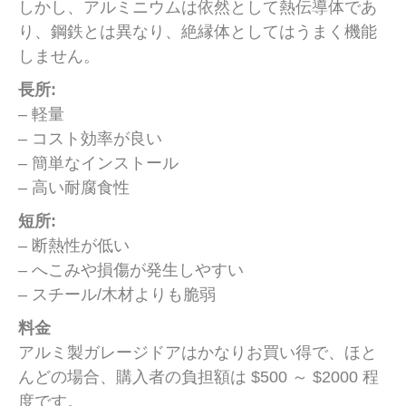
しかし、アルミニウムは依然として熱伝導体であ
り、鋼鉄とは異なり、絶縁体としてはうまく機能
しません。
長所:
– 軽量
– コスト効率が良い
– 簡単なインストール
– 高い耐腐食性
短所:
– 断熱性が低い
– へこみや損傷が発生しやすい
– スチール/木材よりも脆弱
料金
アルミ製ガレージドアはかなりお買い得で、ほと
んどの場合、購入者の負担額は $500 ～ $2000 程
度です。