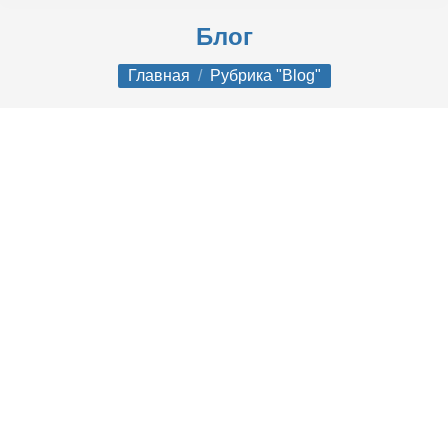
Блог
Вы здесь:
Главная
Рубрика "Blog"
15 лучших производителей и
поставщиков пружин для гаражных
ворот в Китае
Блог
Автор:
daerren
Ищете лучших производителей пружин
для гаражных ворот в Китае? Китай
является лидером в производстве
высококачественных пружин для
гаражных ворот, предлагая прочные и
экономичные решения для различных