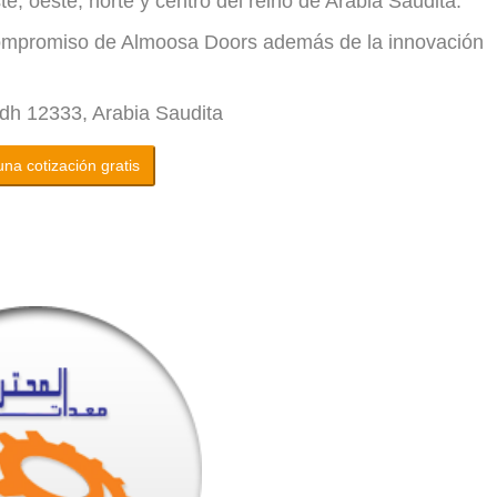
te, oeste, norte y centro del reino de Arabia Saudita.
el compromiso de Almoosa Doors además de la innovación
adh 12333, Arabia Saudita
na cotización gratis