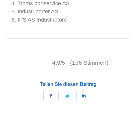
Troms portservice AS
Industriporter AS
IPS AS Industrietore
4.9/5 - (136 Stimmen)
Teilen Sie diesen Beitrag
Teilen
Teilen
Teilen
auf
auf
auf
auf
Þjórsárdalur
LinkedIn
facebook.