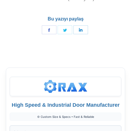
Bu yazıyı paylaş
Facebook'de
Twitter'de
Linkedin'de
paylaş
paylaş
paylaş
High Speed & Industrial Door Manufacturer
⚙️ Custom Size & Specs • Fast & Reliable