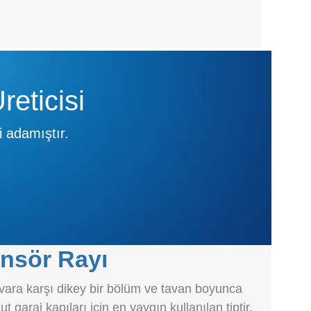
eticisi
i adamıştır.
nsör Rayı
uvara karşı dikey bir bölüm ve tavan boyunca
 garaj kapıları için en yaygın kullanılan tiptir.