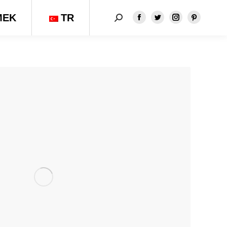
MEK
TR
Aramak:
Facebook
Twitter
Instagram
Pinteres
sayfası
sayfası
sayfası
sayfası
yeni
yeni
yeni
yeni
pencerede
pencerede
pencerede
pencere
açılır
açılır
açılır
açılır