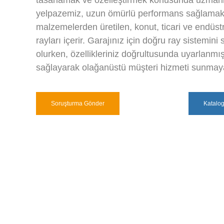
tasarlamak ve özelleştirmek konusunda uzmanl
yelpazemiz, uzun ömürlü performans sağlamak 
malzemelerden üretilen, konut, ticari ve endüs
rayları içerir. Garajınız için doğru ray sistemin
olurken, özellikleriniz doğrultusunda uyarlanmı
sağlayarak olağanüstü müşteri hizmeti sunmay
Soruşturma Gönder
Katalo