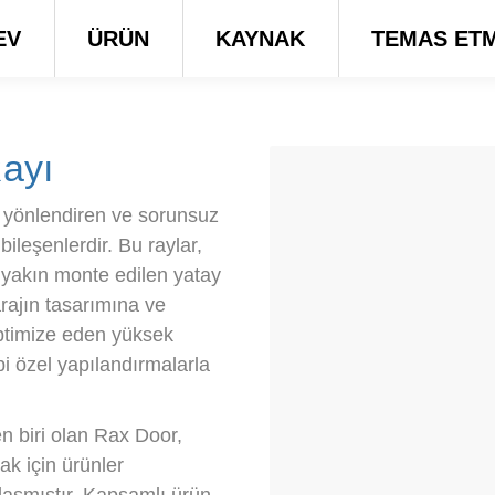
EV
ÜRÜN
KAYNAK
TEMAS ET
Rayı
ni yönlendiren ve sorunsuz
ileşenlerdir. Bu raylar,
 yakın monte edilen yatay
arajın tasarımına ve
 optimize eden yüksek
bi özel yapılandırmalarla
en biri olan Rax Door,
ak için ürünler