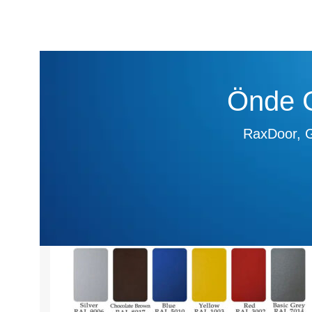
Önde G
RaxDoor, Ga