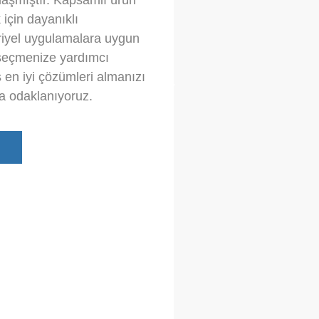
aşmıştır. Kapsamlı ürün
için dayanıklı
triyel uygulamalara uygun
i seçmenize yardımcı
ş en iyi çözümleri almanızı
a odaklanıyoruz.
g