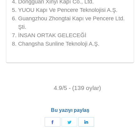
Dongguan Xinyi Kapı Co., Ltd.
YUOU Kapı Ve Pencere Teknolojisi A.Ş.
Guangzhou Zhongtai Kapı ve Pencere Ltd.
Şti.
İNSAN ORTAK GELECEĞİ
Changsha Sunline Teknoloji A.Ş.
4.9/5 - (139 oylar)
Bu yazıyı paylaş
Facebook'de
Twitter'de
Linkedin'de
paylaş
paylaş
paylaş